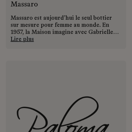
Massaro
Massaro est aujourd’hui le seul bottier
sur mesure pour femme au monde. En
1957, la Maison imagine avec Gabrielle
Chanel, le soulier deux tons à petit talon.
Lire plus
Une pièce créative qui demeure à ce jour
une icône de l’élégance parisienne.
Bottier attitré des grands couturiers,
Massaro partage aujourd’hui son activité
entre les créations couture pour les
défilés et le sur mesure destiné à une
clientèle féminine et masculine.