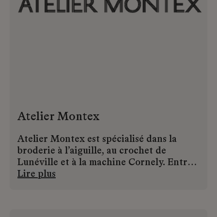
Atelier Montex
Atelier Montex est spécialisé dans la
broderie à l’aiguille, au crochet de
Lunéville et à la machine Cornely. Entre
tradition et innovation, la Maison associe
Lire plus
techniques ancestrales et
expérimentations contemporaines pour
développer des projets décoratifs et