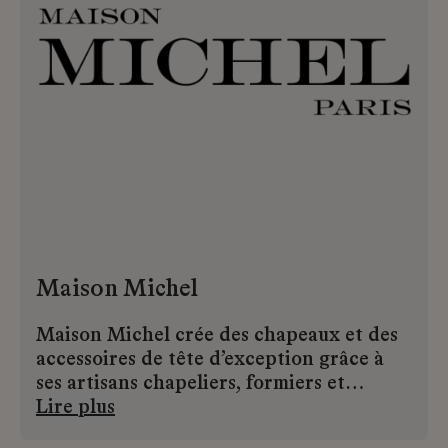
Maison Michel
Maison Michel crée des chapeaux et des
accessoires de tête d’exception grâce à
ses artisans chapeliers, formiers et
modistes dans le respect d’une tradition
Lire plus
chapelière transmise de génération en