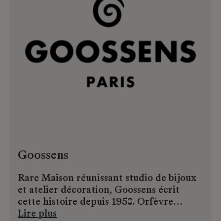
Goossens
Rare Maison réunissant studio de bijoux
et atelier décoration, Goossens écrit
cette histoire depuis 1950. Orfèvre
d’exception et parurier iconique,
Lire plus