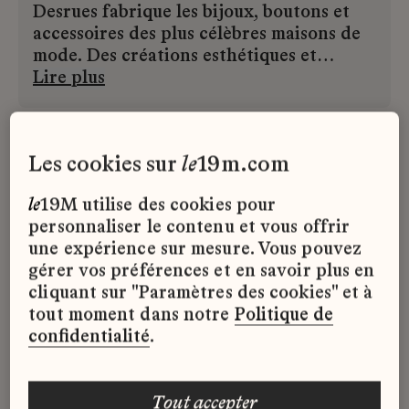
Desrues fabrique les bijoux, boutons et
accessoires des plus célèbres maisons de
mode. Des créations esthétiques et
techniques, nécessitant des savoir-faire
Lire plus
d’excellence et des heures de travail.
Parurier attitré de Gabrielle Chanel,
Desrues est devenu en 1985 la première
les cookies sur
le
19m.com
Maison à rejoindre ce qui deviendra plus
tard l’écosystème des Métiers d’art de
le
19M utilise des cookies pour
CHANEL.
personnaliser le contenu et vous offrir
une expérience sur mesure. Vous pouvez
gérer vos préférences et en savoir plus en
cliquant sur "Paramètres des cookies" et à
tout moment dans notre
Politique de
confidentialité
.
tout accepter