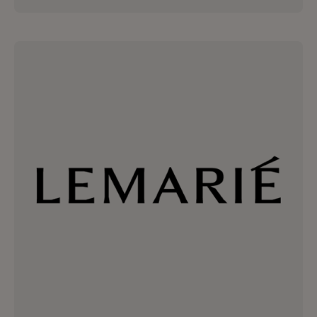
Goossens imagine bijoux de corps et
d’espace réalisés par ses artisans. À la
frontière entre art et orfèvrerie, chaque
bijou et objet Goossens suscite émotion,
caractère et magie.