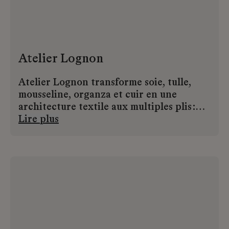
Atelier Lognon
Atelier Lognon transforme soie, tulle,
mousseline, organza et cuir en une
architecture textile aux multiples plis :
couchés, plats, accordéon, Watteau, soleil
Lire plus
ou Fortuny. Ce savoir-faire unique sert la
Haute Couture, le prêt-à-porter et la
décoration. Depuis 2013, intégré à la
Maison Lemarié, l’atelier préserve un
patrimoine artisanal d’excellence pour
lequel il n’existe aucune formation.