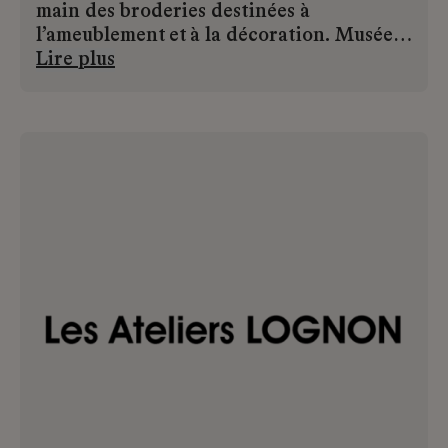
main des broderies destinées à
l’ameublement et à la décoration. Musées,
galeries d’art, décorateurs,
Lire plus
collectionneurs privés et architectes
d’intérieur… les artisans de la Maison
développent de prestigieux projets et
ouvrages pour des clients du monde
entier.