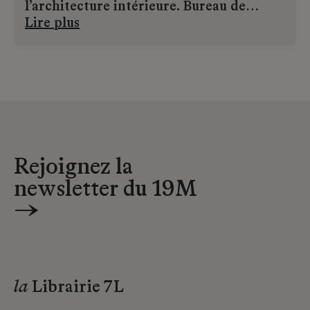
l’architecture intérieure. Bureau de
création et atelier, Studio MTX imagine
Lire plus
et réalise pour décorateurs et architectes
des matières inédites, issues d’une
combinaison unique de techniques entre
artisanat, art appliqué et design.
Rejoignez la
newsletter du 19M
→
la
Librairie 7L