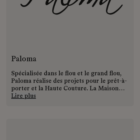
Paloma
Spécialisée dans le flou et le grand flou,
Paloma réalise des projets pour le prêt-à-
porter et la Haute Couture. La Maison
d’art dispose de départements dédiés :
Lire plus
création textile, modélisme, montage et
fabrication. Du détail technique à la
confection complète, ses artisans
interviennent à chaque étape du
processus de réalisation, garantissant