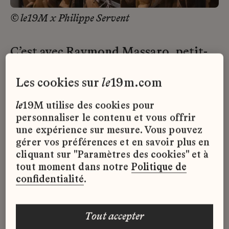
© le19M x Philippe Servent
C’est avec Raymond Massaro, petit-
fils du fondateur Sébastien Massaro,
que cette philosophie s’affirme
les cookies sur
le
19m.com
pleinement. En 1957, il met au point
le
19M utilise des cookies pour
pour Gabrielle Chanel un soulier qui
personnaliser le contenu et vous offrir
fera date dans l’histoire de la mode :
une expérience sur mesure. Vous pouvez
la « slingback » bicolore beige et noir,
gérer vos préférences et en savoir plus en
dotée d’un petit talon de six
cliquant sur "Paramètres des cookies" et à
centimètres.
tout moment dans notre
Politique de
confidentialité
.
Ce modèle aussi pratique
qu’esthétique, devenu emblématique
de la vision de la Maison, réinvente
tout accepter
alors la chaussure féminine par sa