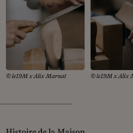
© le19M x Alix Marnat
© le19M x Alix
Histoire de la Maison