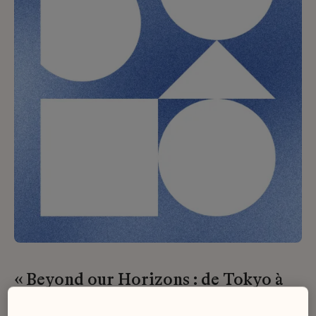
« Beyond our Horizons : de Tokyo à
Paris » Épisode 2