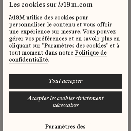
29.01 → 26.04.2026
les cookies sur
le
19m.com
Du 29 janvier au 26 avril
le
19M utilise des cookies pour
2026,
la
Galerie
du
19M présente
Beyond our
personnaliser le contenu et vous offrir
Horizons : de Tokyo à Paris.
Après un premier
une expérience sur mesure. Vous pouvez
épisode consacré à sa genèse à Tokyo, ce
gérer vos préférences et en savoir plus en
second chapitre accompagne le retour de
cliquant sur "Paramètres des cookies" et à
l'exposition à Paris dans une version
tout moment dans notre
Politique de
repensée pour un nouvel espace et un
confidentialité
.
nouveau public.
Changement d’échelle et de regard :
certaines œuvres restent au Japon, d’autres
tout accepter
apparaissent, et une dizaine de nouveaux
artistes viennent enrichir le dialogue entre
accepter les cookies strictement
artisanat d'art et scènes contemporaines
nécessaires
japonaises et françaises.
Dans cet épisode, nous suivons cette
Paramètres des
métamorphose aux côtés d’Aska Yamashita,