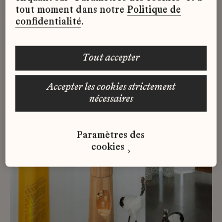
autonomie ou laissez-vous guider lors
tout moment dans notre
Politique de
d’une visite commentée par nos
confidentialité
.
médiateurs.
tout accepter
Réserver
accepter les cookies strictement
nécessaires
Paramètres des
cookies