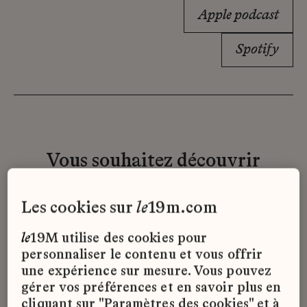
Apple podcast
Spotify
Vous souhaitez découvrir
l'exposition à
la
Galerie ?
les cookies sur
le
19m.com
À partir du 29 janvier,
la
Galerie
du
le
19M utilise des cookies pour
19M vous accueille à nouveau du
personnaliser le contenu et vous offrir
mercredi au dimanche, de 11h à
une expérience sur mesure. Vous pouvez
gérer vos préférences et en savoir plus en
18h30. Optez pour une visite libre en
cliquant sur "Paramètres des cookies" et à