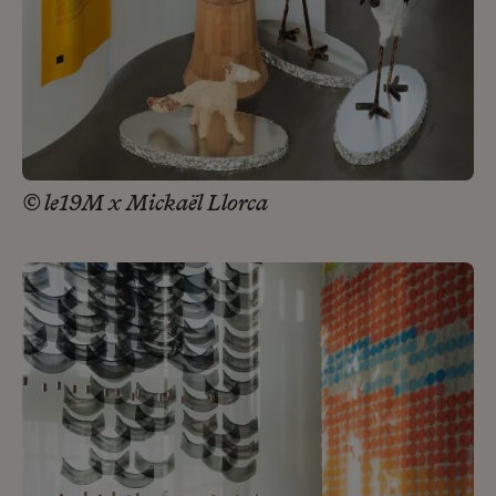
© le19M x Mickaël Llorca