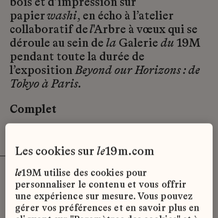
bois et d’impression sur
papier
washi
, en écho à l’atelier
collaboratif de
l
'Arbre à vœux qui se
déroule au sein de
la
Galerie
du
19M
pendant toute la durée de
l’exposition
Beyond our Horizons : de
Tokyo à Paris.
Complet
les cookies sur
le
19m.com
le
19M utilise des cookies pour
personnaliser le contenu et vous offrir
une expérience sur mesure. Vous pouvez
le
Marché
gérer vos préférences et en savoir plus en