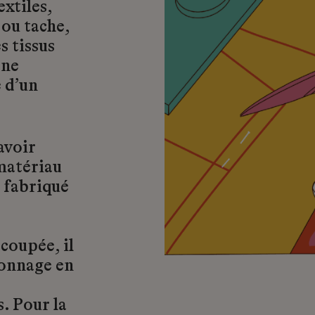
extiles,
 ou tache,
s tissus
 ne
e d’un
avoir
 matériau
t fabriqué
 coupée, il
ronnage en
. Pour la