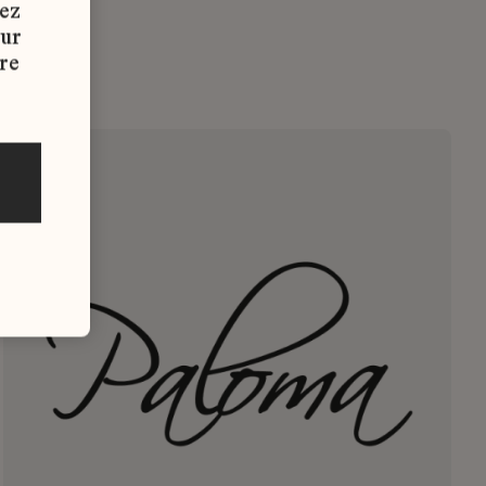
vez
sur
re