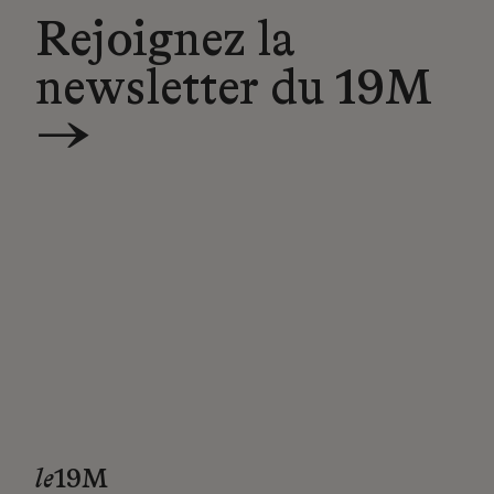
Rejoignez la
newsletter du 19M
→
le
19M