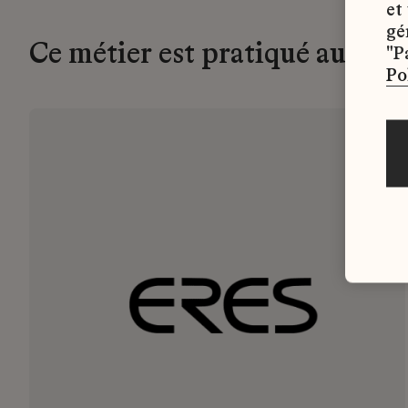
et
gé
Ce métier est pratiqué au 19M
"P
Po