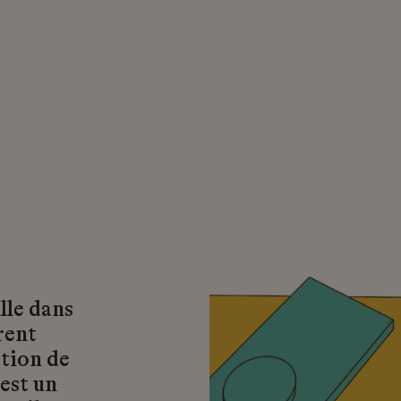
lle dans
rent
ation de
est un