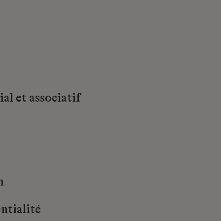
al et associatif
m
ntialité