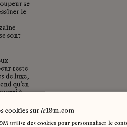
coupeur se
essiner le
zaine
se sont
eux
peur reste
s de luxe,
rend qu’en
guerri à
les cookies sur
le
19m.com
9M utilise des cookies pour personnaliser le con