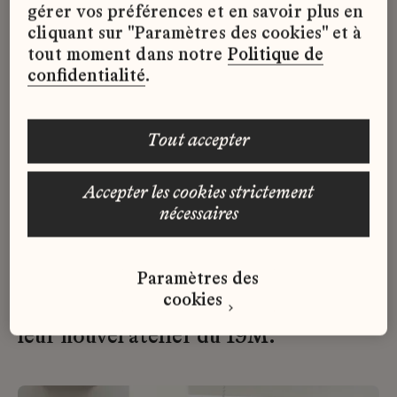
gérer vos préférences et en savoir plus en
Marie-Paule Minchelli,
cliquant sur "Paramètres des cookies" et à
Directrice artistique
tout moment dans notre
Politique de
confidentialité
.
C’est en 2008 que Marie-Paule
Minchelli intègre la maison ERES en
tout accepter
tant que directrice du studio et des
collections ERES et apporte à la
accepter les cookies strictement
nécessaires
Maison son style épuré et graphique.
Paramètres des
En mars 2021, Marie-Paule Minchelli
cookies
et ses équipes ont emménagé dans
leur nouvel atelier du 19M.