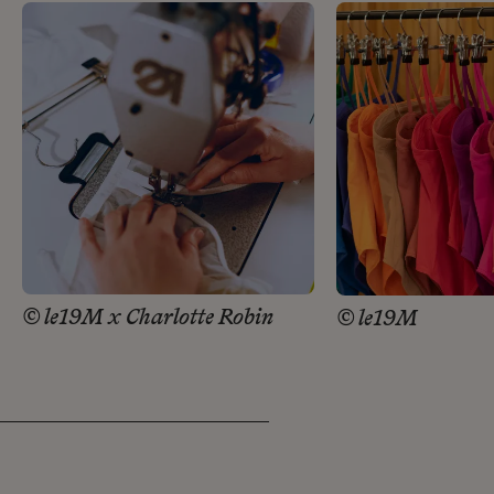
© le19M x Charlotte Robin
© le19M