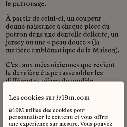
le patronage.
À partir de celui-ci, un coupeur
donne naissance à chaque pièce du
patron dans une dentelle délicate, un
jersey ou une « peau douce » (la
matière emblématique de la Maison).
C’est aux mécaniciennes que revient
la dernière étape : assembler les
différentes pièces du modèle.
les cookies sur
le
19m.com
le
19M utilise des cookies pour
personnaliser le contenu et vous offrir
une expérience sur mesure. Vous pouvez