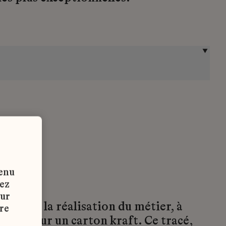
tenu
vez
sur
ble sans la réalisation du métier, à
re
xécuté sur un carton kraft. Ce tracé,