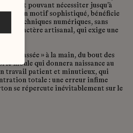
anuel et pouvant nécessiter jusqu’à
l pour un motif sophistiqué, bénéficie
pui de techniques numériques, sans
son caractère artisanal, qui exige une
.
uite « cassée » à la main, du bout des
si le moule qui donnera naissance au
’un travail patient et minutieux, qui
ration totale : une erreur infime
rton se répercute inévitablement sur le