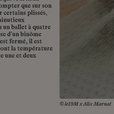
 compter que sur son
 certains plissés,
minutieux
 un ballet à quatre
ose d’un binôme
est fermé, il est
dont la température
re une et deux
© le19M x Alix Marnat