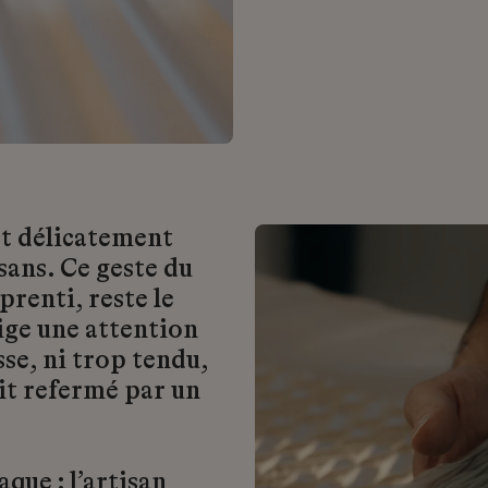
est délicatement
sans. Ce geste du
prenti, reste le
ige une attention
sse, ni trop tendu,
oit refermé par un
que : l’artisan