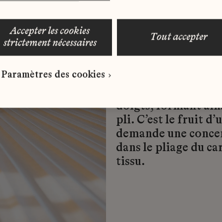
jadis entièrement m
trois mois de travai
accepter les cookies
aujourd’hui de l’ap
tout accepter
strictement nécessaires
pour autant perdre 
délicatesse extrême
Paramètres des cookies
Chaque ligne est ens
doigts, formant ain
pli. C’est le fruit d
demande une concent
dans le pliage du ca
tissu.