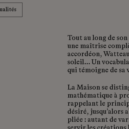
ualités
Tout au long de son
une maîtrise complèt
accordéon, Watteau,
soleil… Un vocabulai
qui témoigne de sa 
La Maison se distin
mathématique à proj
rappelant le princi
désiré, jusqu’alors a
pliée : autant de va
servir les créations