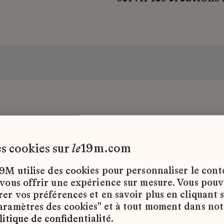
les cookies sur
le
19m.com
gnon
9M utilise des cookies pour personnaliser le con
 vous offrir une expérience sur mesure. Vous pou
rer vos préférences et en savoir plus en cliquant 
Rien ne serait possi
aramètres des cookies" et à tout moment dans not
partir d’un dessin e
litique de confidentialité
.