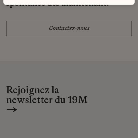
spontanée dès maintenant.
Contactez-nous
Rejoignez la
newsletter du 19M
→