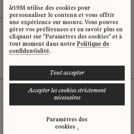
Effacer le filtre
x
le
19M utilise des cookies pour
personnaliser le contenu et vous offrir
une expérience sur mesure. Vous pouvez
gérer vos préférences et en savoir plus en
Désolé, il semble qu’il n’y ait pas
cliquant sur "Paramètres des cookies" et à
d’offres d’emploi disponibles pour le
tout moment dans notre
Politique de
moment.
confidentialité
.
tout accepter
accepter les cookies strictement
nécessaires
Vous n'avez pas trouvé d'offre
qui correspond à votre profil ?
Paramètres des
Envoyez-nous votre candidature
cookies