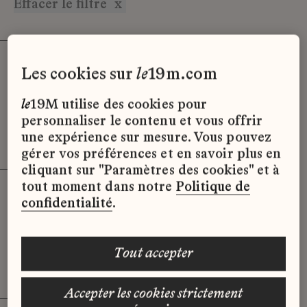
Effacer le filtre
x
Stage - Assistant(e) de Collection
les cookies sur
le
19m.com
(Lemarié)
Lemarié
le
19M utilise des cookies pour
personnaliser le contenu et vous offrir
le
19M, Porte d’Aubervilliers, Paris 19ᵉ
une expérience sur mesure. Vous pouvez
Stage
gérer vos préférences et en savoir plus en
cliquant sur "Paramètres des cookies" et à
tout moment dans notre
Politique de
Stage – Assistant(e) Contrôle Interne
confidentialité
.
(Manufactures de Mode)
Manufactures de Mode
tout accepter
Paris
Stage
accepter les cookies strictement