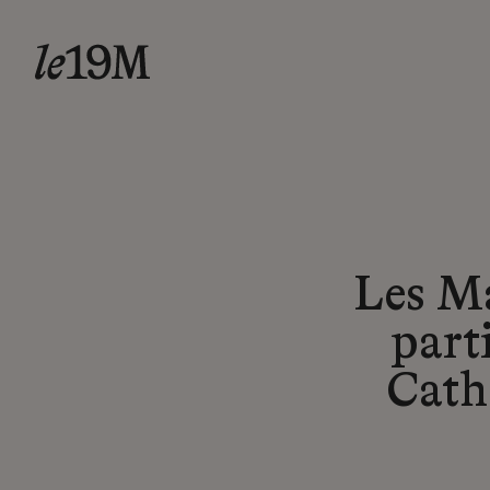
Les Ma
part
Cath