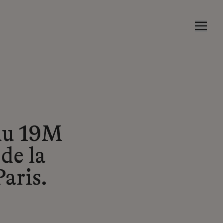
 du 19M
de la
aris.