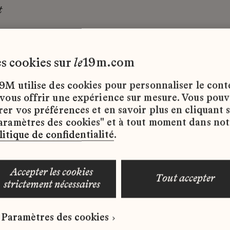
t
les cookies sur
le
19m.com
re ont eu lieu les cérémonies de réouvert
t d’envergure qui a mobilisé les artisans d
9M utilise des cookies pour personnaliser le con
u 19M : le brodeur
Lesage
, l’orfèvre
Gooss
 vous offrir une expérience sur mesure. Vous pou
le brodeur
Atelier Montex
et le chapelier
rer vos préférences et en savoir plus en cliquant 
aramètres des cookies" et à tout moment dans not
litique de confidentialité
.
’exception mobilisés au service de l’élabor
accepter les cookies
ents liturgiques, créés par Jean-Charles 
tout accepter
strictement nécessaires
Paramètres des cookies