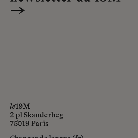
→
le
19M
2 pl Skanderbeg
75019 Paris