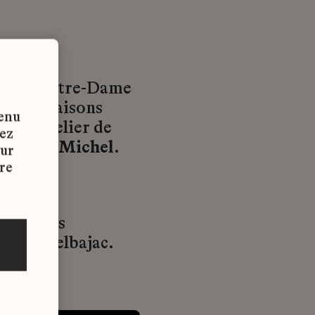
ure de Notre-Dame
e cinq Maisons
tenu
ens
, l’atelier de
vez
Maison Michel
.
sur
re
ation des
de Castelbajac.