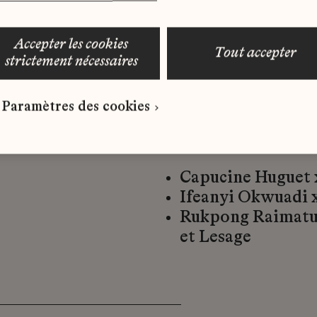
Juha Vehmaanperä
accepter les cookies
tout accepter
strictement nécessaires
— les trois lauréats
Paramètres des cookies
en 2021 montrés en 
:
Capucine Huguet 
Ifeanyi Okwuadi 
Rukpong Raimatu
et Lesage