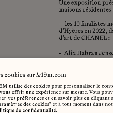
Une exposition prés
maisons résidentes 
— les 10 finalistes 
d’Hyères en 2022, d
d’art de CHANEL :
Alix Habran Jens
Jenny Hytönen x 
Valentin Lessner 
Fernando Miro & 
les cookies sur
le
19m.com
Priss Niinikoski 
9M utilise des cookies pour personnaliser le con
Sini Saavala x Le
 vous offrir une expérience sur mesure. Vous pou
Antonia Schreiter
rer vos préférences et en savoir plus en cliquant 
Lora Sonney x Go
aramètres des cookies" et à tout moment dans not
Tim Suessbauer x
litique de confidentialité
.