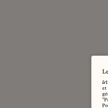
le
1
et
gé
"P
Po