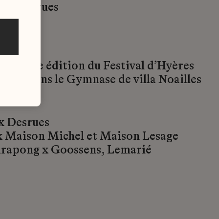
 x Desrues
 de la 36e édition du Festival d’Hyères
2022 dans le Gymnase de villa Noailles
x Desrues
x Maison Michel et Maison Lesage
rapong x Goossens, Lemarié