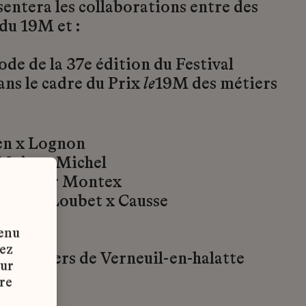
entera les collaborations entre des
du 19M et :
mode de la 37e édition du Festival
ans le cadre du Prix
le
19M des métiers
en x Lognon
Maison Michel
x Atelier Montex
Alizée Loubet x Causse
x Paloma
tenu
marié
vez
 x Ateliers de Verneuil-en-halatte
sur
ossens
re
 Lesage