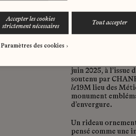
accepter les cookies
tout accepter
strictement nécessaires
Paramètres des cookies
Dans le cadre de la 
juin 2025, à l’issue
soutenu par CHANEL
le
19M lieu des Méti
monument emblémat
d’envergure.
Un rideau ornement
pensé comme une int