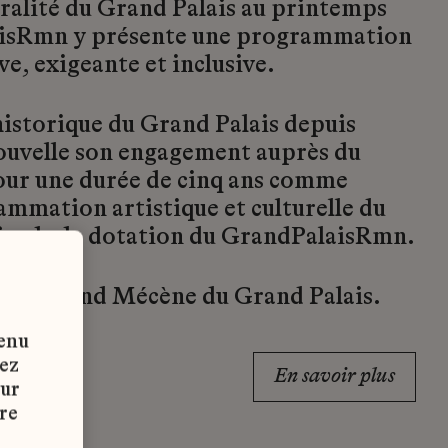
gralité du Grand Palais au printemps
aisRmn y présente une programmation
ve, exigeante et inclusive.
historique du Grand Palais depuis
uvelle son engagement auprès du
ur une durée de cinq ans comme
mmation artistique et culturelle du
 fonds de dotation du GrandPalaisRmn.
nsi Grand Mécène du Grand Palais.
tenu
vez
En savoir plus
sur
re