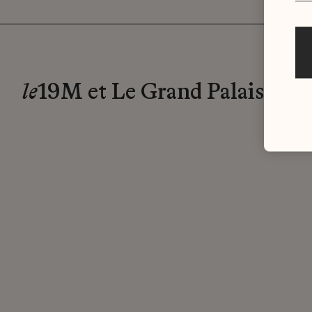
le
19M et Le Grand Palais