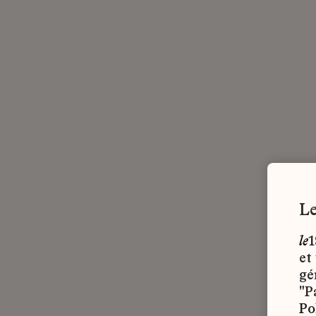
le
1
et
gé
"P
Po