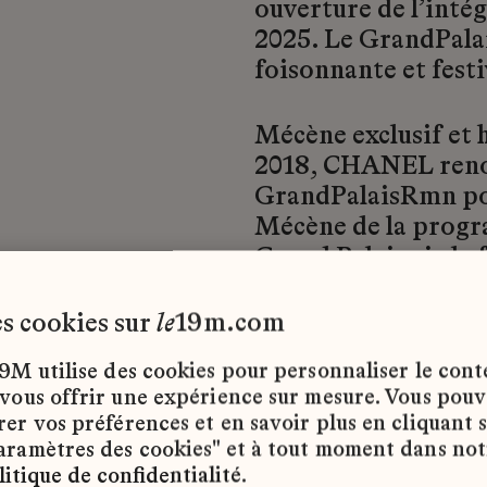
ouverture de l’inté
2025. Le GrandPal
foisonnante et festi
Mécène exclusif et 
2018, CHANEL reno
GrandPalaisRmn po
Mécène de la progra
Grand Palais via le
CHANEL devient ai
les cookies sur
le
19m.com
9M utilise des cookies pour personnaliser le con
 vous offrir une expérience sur mesure. Vous pou
rer vos préférences et en savoir plus en cliquant 
aramètres des cookies" et à tout moment dans not
litique de confidentialité
.