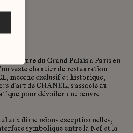
réouverture du Grand Palais à Paris en
 d’un vaste chantier de restauration
, mécène exclusif et historique,
ers d'art de CHANEL, s’associe au
ique pour dévoiler une œuvre
al aux dimensions exceptionnelles,
erface symbolique entre la Nef et la