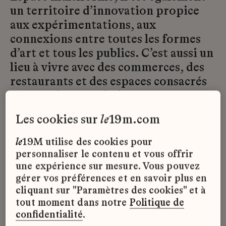
un territoire d’innovation propice
aux expérimentations, aux
connexions entre toutes les formes
d’art et tous les publics. C’est aussi un
lieu à vivre avec des commerces, des
restaurants et des espaces consacrés
aux pratiques artistiques amateurs et
à la petite enfance.
les cookies sur
le
19m.com
Le CENTQUATRE-PARIS, via son
le
19M utilise des cookies pour
équipe 104ingénierie, propose son
personnaliser le contenu et vous offrir
expertise unique dans le champ
une expérience sur mesure. Vous pouvez
culturel, urbanistique et territorial,
gérer vos préférences et en savoir plus en
cliquant sur "Paramètres des cookies" et à
qu’il met au service de partenaires et
tout moment dans notre
Politique de
clients français et étrangers selon
confidentialité
.
une méthode d’urbanisme culturel et