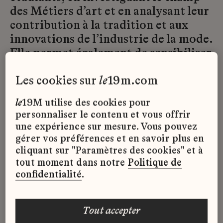
des Métiers d’art et en analysant leur
contribution à la tradition et aux
innovations de l’industrie de la mode.
Elle permet également de sensibiliser
les étudiants de l’Institut Français de
les cookies sur
le
19m.com
Mode, futurs acteurs de l’industrie, à
des métiers aujourd’hui trop peu
le
19M utilise des cookies pour
connus.
personnaliser le contenu et vous offrir
une expérience sur mesure. Vous pouvez
La Chaire CHANEL et le19M des
gérer vos préférences et en savoir plus en
savoir-faire de la mode est dirigée
cliquant sur "Paramètres des cookies" et à
par Émilie Hammen, docteure en
tout moment dans notre
Politique de
confidentialité
.
histoire de l’art (Université Paris 1
Panthéon – Sorbonne) et disposant
d’une formation de designer, à la fois
tout accepter
en arts appliqués à l’ESAA Duperré