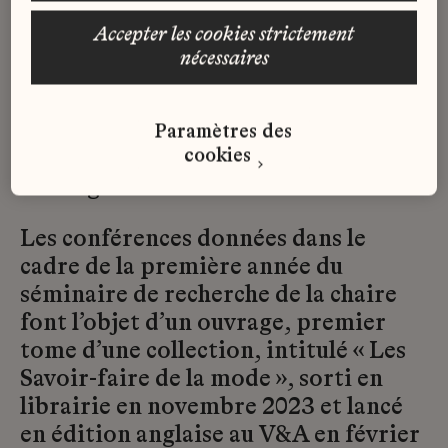
et en création de mode à l’IFM.
accepter les cookies strictement
Enseignante et commissaire
nécessaires
d’exposition, ses publications
portent notamment sur l’histoire de
la mode, son historiographie et les
Paramètres des
cookies
liens qu’entretient la mode avec les
avant-gardes.
Les conférences données dans le
cadre de la première année du
séminaire de recherche de la chaire
font l’objet d’un ouvrage, premier
tome d’une collection, intitulé « Les
Savoir-faire de la mode », sorti en
librairie en novembre 2023 et lancé
en édition anglaise au V&A en février