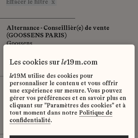
Effacer le filtre
x
Alternance - Conseillièr(e) de vente
(GOOSSENS PARIS)
Goossens
Paris
les cookies sur
le
19m.com
Alternance
le
19M utilise des cookies pour
personnaliser le contenu et vous offrir
STAGE – Assistant(e) Chef de Projet E-
une expérience sur mesure. Vous pouvez
commerce (GOOSSENS PARIS)
gérer vos préférences et en savoir plus en
Goossens
cliquant sur "Paramètres des cookies" et à
tout moment dans notre
Politique de
Paris
confidentialité
.
Stage