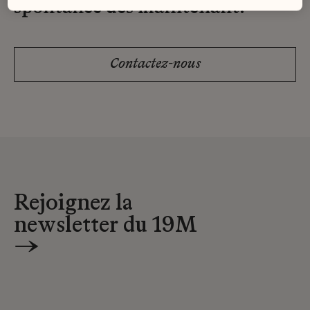
spontanée dès maintenant.
Contactez-nous
Rejoignez la
newsletter du 19M
→