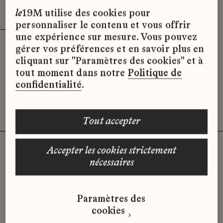
Effacer le filtre
x
le
19M utilise des cookies pour
personnaliser le contenu et vous offrir
une expérience sur mesure. Vous pouvez
gérer vos préférences et en savoir plus en
Désolé, il semble qu’il n’y ait pas
cliquant sur "Paramètres des cookies" et à
d’offres d’emploi disponibles pour le
tout moment dans notre
Politique de
moment.
confidentialité
.
tout accepter
accepter les cookies strictement
nécessaires
Vous n'avez pas trouvé d'offre
qui correspond à votre profil ?
Paramètres des
Envoyez-nous votre candidature
cookies