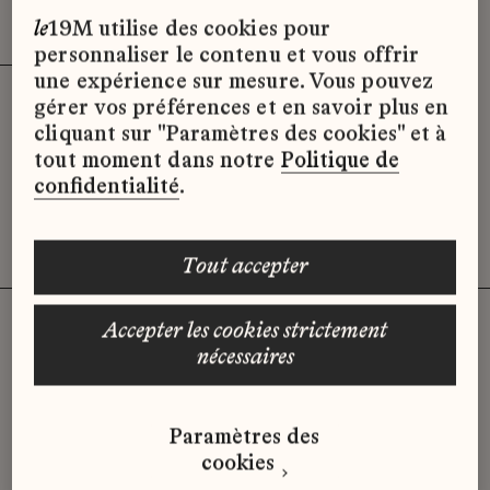
Effacer les filtres (2)
x
le
19M utilise des cookies pour
personnaliser le contenu et vous offrir
une expérience sur mesure. Vous pouvez
gérer vos préférences et en savoir plus en
Désolé, il semble qu’il n’y ait pas
cliquant sur "Paramètres des cookies" et à
d’offres d’emploi disponibles pour le
tout moment dans notre
Politique de
moment.
confidentialité
.
tout accepter
accepter les cookies strictement
nécessaires
Vous n'avez pas trouvé d'offre
qui correspond à votre profil ?
Paramètres des
Envoyez-nous votre candidature
cookies