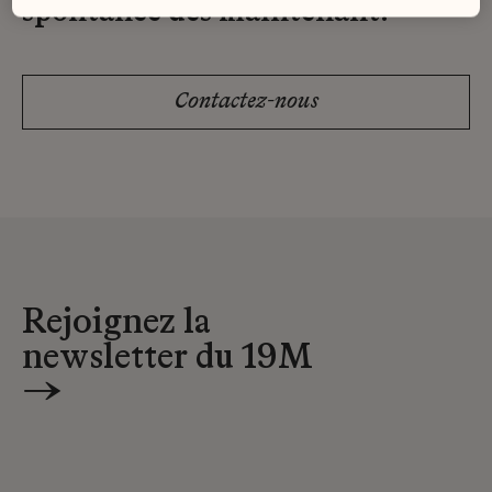
spontanée dès maintenant.
Contactez-nous
Rejoignez la
newsletter du 19M
→