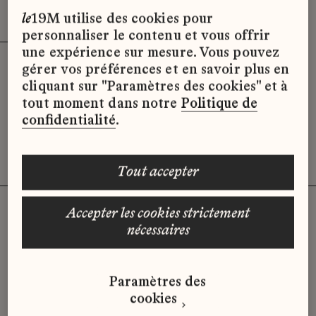
Effacer les filtres (2)
x
le
19M utilise des cookies pour
personnaliser le contenu et vous offrir
une expérience sur mesure. Vous pouvez
gérer vos préférences et en savoir plus en
Désolé, il semble qu’il n’y ait pas
cliquant sur "Paramètres des cookies" et à
d’offres d’emploi disponibles pour le
tout moment dans notre
Politique de
moment.
confidentialité
.
tout accepter
accepter les cookies strictement
nécessaires
Vous n'avez pas trouvé d'offre
qui correspond à votre profil ?
Paramètres des
Envoyez-nous votre candidature
cookies