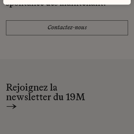
spontanée dès maintenant.
Contactez-nous
Rejoignez la
newsletter du 19M
→