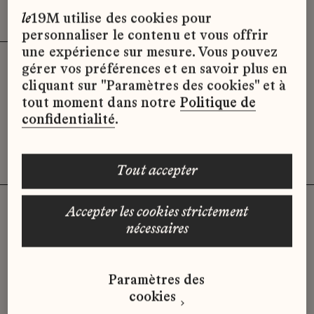
Effacer les filtres (2)
x
le
19M utilise des cookies pour
personnaliser le contenu et vous offrir
une expérience sur mesure. Vous pouvez
gérer vos préférences et en savoir plus en
Désolé, il semble qu’il n’y ait pas
cliquant sur "Paramètres des cookies" et à
d’offres d’emploi disponibles pour le
tout moment dans notre
Politique de
moment.
confidentialité
.
tout accepter
accepter les cookies strictement
nécessaires
Vous n'avez pas trouvé d'offre
qui correspond à votre profil ?
Paramètres des
Envoyez-nous votre candidature
cookies