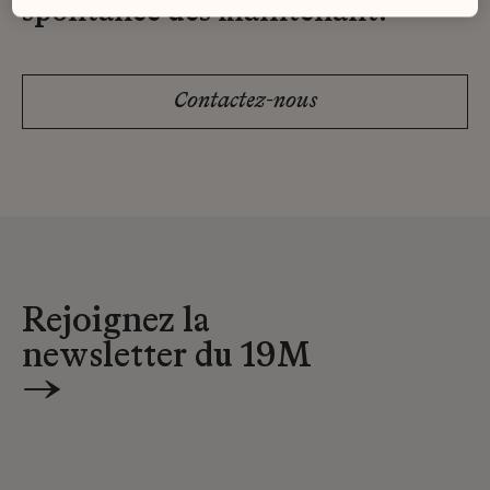
spontanée dès maintenant.
Contactez-nous
Rejoignez la
newsletter du 19M
→