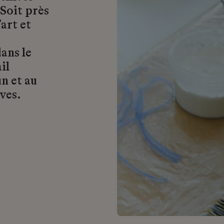
 Soit près
art et
ans le
il
n et au
ves.