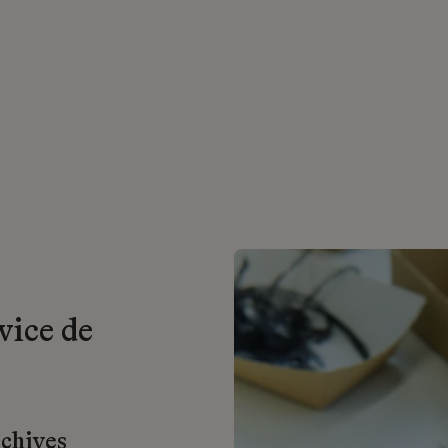
vice de
rchives