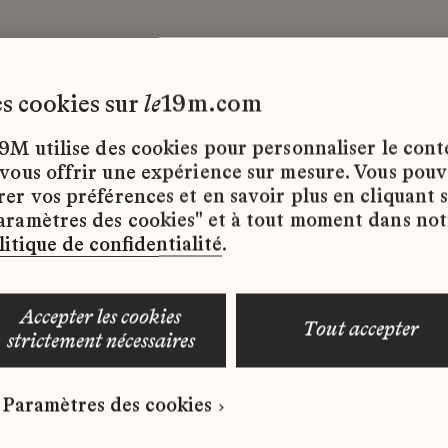
les cookies sur
le
19m.com
sons
CDD
9M utilise des cookies pour personnaliser le con
 vous offrir une expérience sur mesure. Vous pou
rer vos préférences et en savoir plus en cliquant 
ffres d’emploi disponibles pour le moment.
aramètres des cookies" et à tout moment dans not
litique de confidentialité
.
accepter les cookies
tout accepter
strictement nécessaires
 qui correspond à votre profil ?
Paramètres des cookies
ure spontanée dès maintenant.