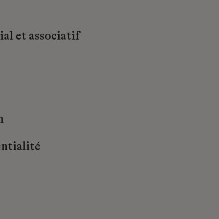
al et associatif
m
ntialité