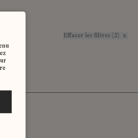
Effacer les filtres (2)
x
tenu
vez
sur
re