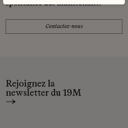
spontanée dès maintenant.
Contactez-nous
Rejoignez la
newsletter du 19M
→