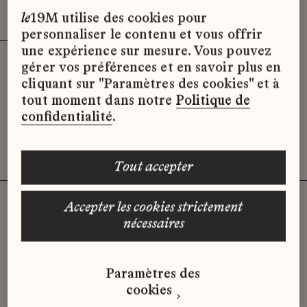
Effacer le filtre
x
le
19M utilise des cookies pour
personnaliser le contenu et vous offrir
une expérience sur mesure. Vous pouvez
gérer vos préférences et en savoir plus en
Désolé, il semble qu’il n’y ait pas
cliquant sur "Paramètres des cookies" et à
d’offres d’emploi disponibles pour le
tout moment dans notre
Politique de
moment.
confidentialité
.
tout accepter
accepter les cookies strictement
nécessaires
Vous n'avez pas trouvé d'offre
qui correspond à votre profil ?
Paramètres des
Envoyez-nous votre candidature
cookies