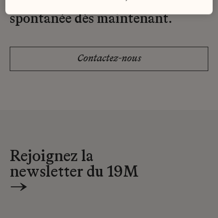
Envoyez-nous votre candidature
spontanée dès maintenant.
Contactez-nous
Rejoignez la
newsletter du 19M
→