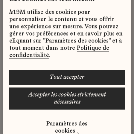
Effacer les filtres (3)
x
le
19M utilise des cookies pour
personnaliser le contenu et vous offrir
une expérience sur mesure. Vous pouvez
gérer vos préférences et en savoir plus en
cliquant sur "Paramètres des cookies" et à
Désolé, il semble qu’il n’y ait pas
tout moment dans notre
Politique de
d’offres d’emploi disponibles pour le
confidentialité
.
moment.
tout accepter
accepter les cookies strictement
nécessaires
Vous n'avez pas trouvé d'offre
Paramètres des
qui correspond à votre profil ?
cookies