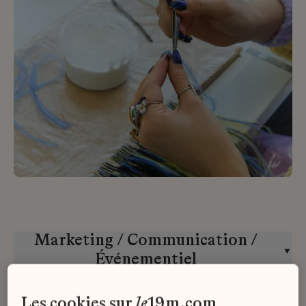
Marketing / Communication /
Événementiel
Goossens
CDD
les cookies sur
le
19m.com