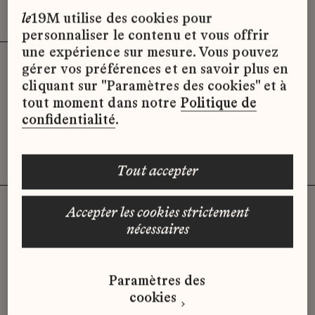
Effacer les filtres (2)
x
le
19M utilise des cookies pour
personnaliser le contenu et vous offrir
une expérience sur mesure. Vous pouvez
gérer vos préférences et en savoir plus en
Désolé, il semble qu’il n’y ait pas
cliquant sur "Paramètres des cookies" et à
d’offres d’emploi disponibles pour le
tout moment dans notre
Politique de
moment.
confidentialité
.
tout accepter
accepter les cookies strictement
nécessaires
Vous n'avez pas trouvé d'offre
qui correspond à votre profil ?
Paramètres des
Envoyez-nous votre candidature
cookies