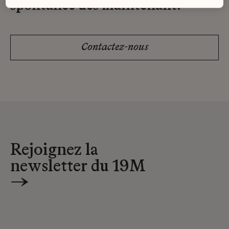
spontanée dès maintenant.
Contactez-nous
Rejoignez la
newsletter du 19M
→