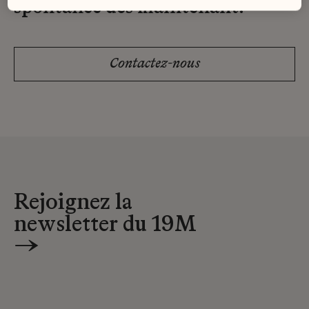
spontanée dès maintenant.
Contactez-nous
Rejoignez la
newsletter du 19M
→