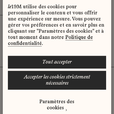
Effacer les filtres (2)
x
le
19M utilise des cookies pour
personnaliser le contenu et vous offrir
une expérience sur mesure. Vous pouvez
gérer vos préférences et en savoir plus en
Désolé, il semble qu’il n’y ait pas
cliquant sur "Paramètres des cookies" et à
d’offres d’emploi disponibles pour le
tout moment dans notre
Politique de
moment.
confidentialité
.
tout accepter
accepter les cookies strictement
nécessaires
Vous n'avez pas trouvé d'offre
qui correspond à votre profil ?
Paramètres des
Envoyez-nous votre candidature
cookies