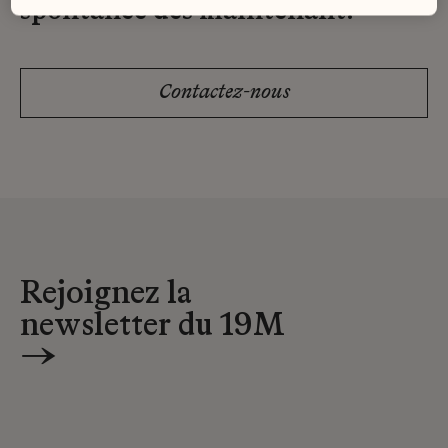
spontanée dès maintenant.
Contactez-nous
Rejoignez la
newsletter du 19M
→