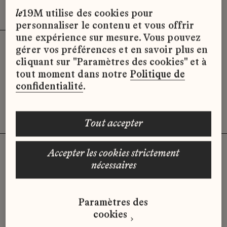
Effacer les filtres (2)
x
le
19M utilise des cookies pour
personnaliser le contenu et vous offrir
une expérience sur mesure. Vous pouvez
gérer vos préférences et en savoir plus en
Désolé, il semble qu’il n’y ait pas
cliquant sur "Paramètres des cookies" et à
d’offres d’emploi disponibles pour le
tout moment dans notre
Politique de
moment.
confidentialité
.
tout accepter
accepter les cookies strictement
nécessaires
Vous n'avez pas trouvé d'offre
qui correspond à votre profil ?
Paramètres des
Envoyez-nous votre candidature
cookies