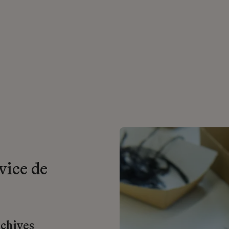
vice de
rchives