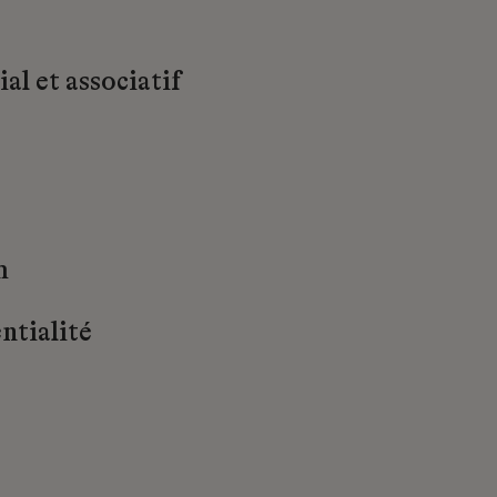
al et associatif
m
ntialité