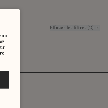
Effacer les filtres (2)
x
tenu
vez
sur
re