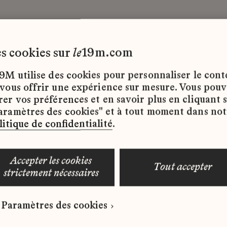
les cookies sur
le
19m.com
9M utilise des cookies pour personnaliser le con
 vous offrir une expérience sur mesure. Vous pou
rer vos préférences et en savoir plus en cliquant 
ffres d’emploi disponibles pour le moment.
aramètres des cookies" et à tout moment dans not
litique de confidentialité
.
accepter les cookies
tout accepter
strictement nécessaires
 qui correspond à votre profil ?
Paramètres des cookies
ure spontanée dès maintenant.