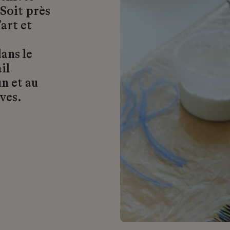
 Soit près
art et
ans le
il
n et au
ves.