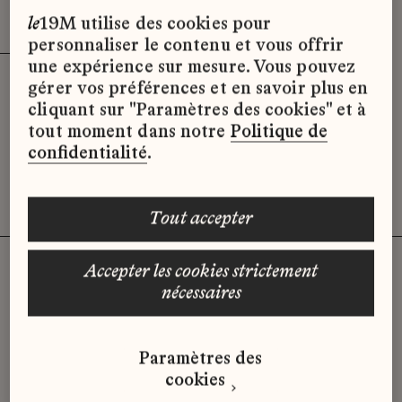
Effacer les filtres (3)
x
le
19M utilise des cookies pour
personnaliser le contenu et vous offrir
une expérience sur mesure. Vous pouvez
gérer vos préférences et en savoir plus en
Désolé, il semble qu’il n’y ait pas
cliquant sur "Paramètres des cookies" et à
d’offres d’emploi disponibles pour le
tout moment dans notre
Politique de
moment.
confidentialité
.
tout accepter
accepter les cookies strictement
nécessaires
Vous n'avez pas trouvé d'offre
qui correspond à votre profil ?
Paramètres des
Envoyez-nous votre candidature
cookies