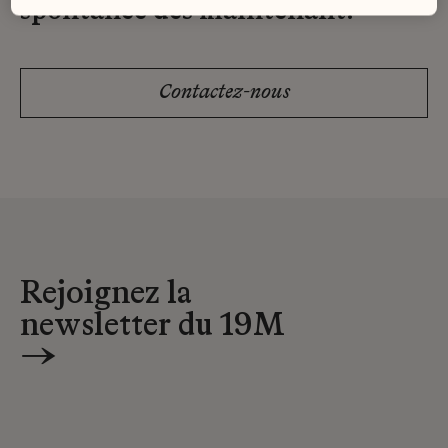
spontanée dès maintenant.
Contactez-nous
Rejoignez la
newsletter du 19M
→