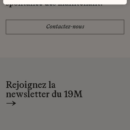
spontanée dès maintenant.
Contactez-nous
Rejoignez la
newsletter du 19M
→