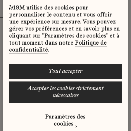
Effacer les filtres (3)
x
le
19M utilise des cookies pour
personnaliser le contenu et vous offrir
une expérience sur mesure. Vous pouvez
gérer vos préférences et en savoir plus en
Désolé, il semble qu’il n’y ait pas
cliquant sur "Paramètres des cookies" et à
d’offres d’emploi disponibles pour le
tout moment dans notre
Politique de
moment.
confidentialité
.
tout accepter
accepter les cookies strictement
nécessaires
Vous n'avez pas trouvé d'offre
qui correspond à votre profil ?
Paramètres des
Envoyez-nous votre candidature
cookies