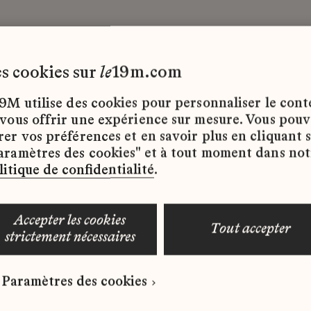
les cookies sur
le
19m.com
9M utilise des cookies pour personnaliser le con
 vous offrir une expérience sur mesure. Vous pou
rer vos préférences et en savoir plus en cliquant 
ffres d’emploi disponibles pour le moment.
aramètres des cookies" et à tout moment dans not
litique de confidentialité
.
accepter les cookies
tout accepter
strictement nécessaires
 qui correspond à votre profil ?
Paramètres des cookies
ure spontanée dès maintenant.