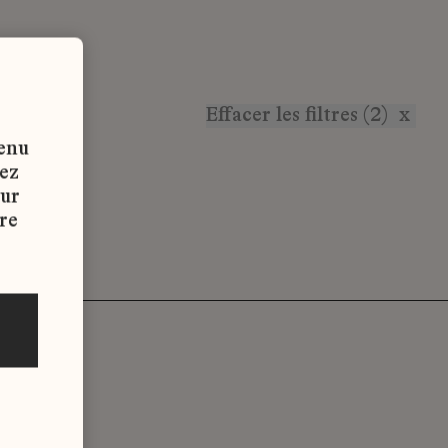
Effacer les filtres (2)
x
tenu
vez
sur
re