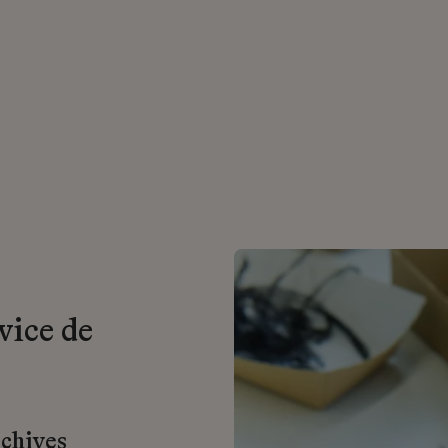
vice de
rchives