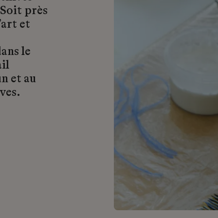
 Soit près
art et
ans le
il
n et au
ves.