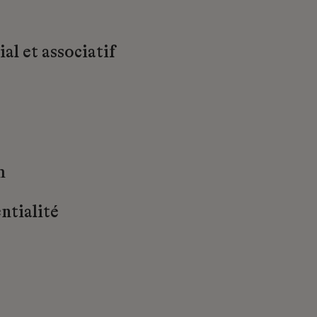
al et associatif
m
ntialité