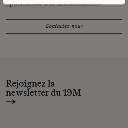
spontanée dès maintenant.
Contactez-nous
Rejoignez la
newsletter du 19M
→