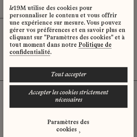
Effacer les filtres (3)
x
le
19M utilise des cookies pour
personnaliser le contenu et vous offrir
une expérience sur mesure. Vous pouvez
gérer vos préférences et en savoir plus en
Désolé, il semble qu’il n’y ait pas
cliquant sur "Paramètres des cookies" et à
d’offres d’emploi disponibles pour le
tout moment dans notre
Politique de
moment.
confidentialité
.
tout accepter
accepter les cookies strictement
nécessaires
Vous n'avez pas trouvé d'offre
qui correspond à votre profil ?
Paramètres des
Envoyez-nous votre candidature
cookies