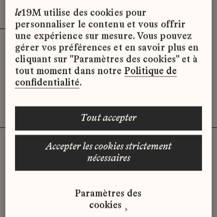
Effacer les filtres (3)
x
le
19M utilise des cookies pour
personnaliser le contenu et vous offrir
une expérience sur mesure. Vous pouvez
gérer vos préférences et en savoir plus en
Désolé, il semble qu’il n’y ait pas
cliquant sur "Paramètres des cookies" et à
d’offres d’emploi disponibles pour le
tout moment dans notre
Politique de
moment.
confidentialité
.
tout accepter
accepter les cookies strictement
nécessaires
Vous n'avez pas trouvé d'offre
qui correspond à votre profil ?
Paramètres des
Envoyez-nous votre candidature
cookies