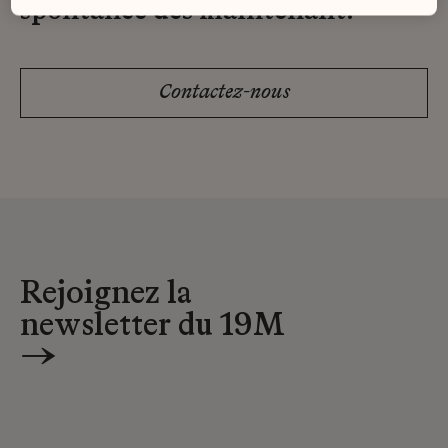
spontanée dès maintenant.
Contactez-nous
Rejoignez la
newsletter du 19M
→