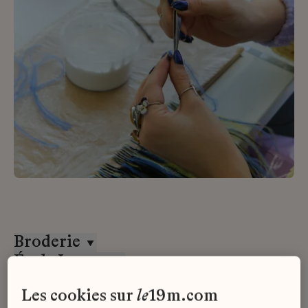
Broderie
École Lesage
CDD
les cookies sur
le
19m.com