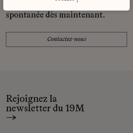
Envoyez-nous votre candidature
spontanée dès maintenant.
Contactez-nous
Rejoignez la
newsletter du 19M
→