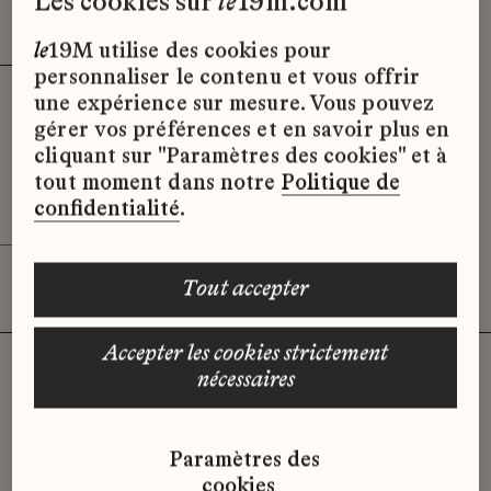
les cookies sur
le
19m.com
Effacer les filtres (2)
x
le
19M utilise des cookies pour
personnaliser le contenu et vous offrir
MONTEUR(SE) SOULIER - CDI
une expérience sur mesure. Vous pouvez
Massaro
gérer vos préférences et en savoir plus en
cliquant sur "Paramètres des cookies" et à
le19M, Paris 19ème
tout moment dans notre
Politique de
CDI
confidentialité
.
tout accepter
accepter les cookies strictement
nécessaires
Vous n'avez pas trouvé d'offre
Paramètres des
qui correspond à votre profil ?
cookies