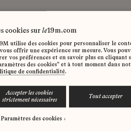
les cookies sur
le
19m.com
9M utilise des cookies pour personnaliser le con
 vous offrir une expérience sur mesure. Vous pou
rer vos préférences et en savoir plus en cliquant 
ffres d’emploi disponibles pour le moment.
aramètres des cookies" et à tout moment dans not
litique de confidentialité
.
accepter les cookies
tout accepter
strictement nécessaires
 qui correspond à votre profil ?
Paramètres des cookies
ure spontanée dès maintenant.