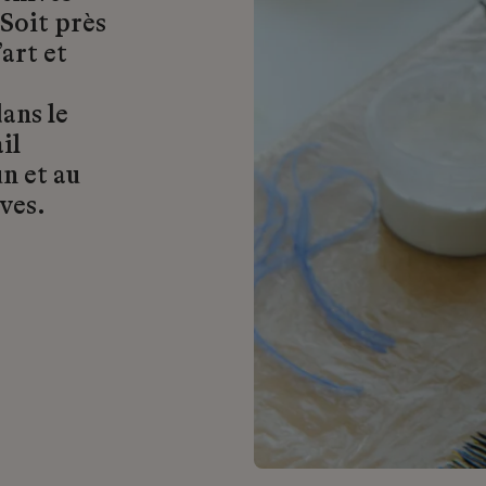
 Soit près
art et
ans le
il
n et au
ves.