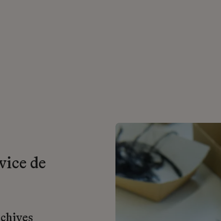
vice de
rchives