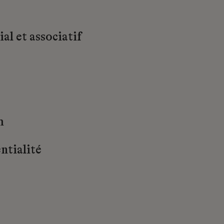
al et associatif
m
ntialité