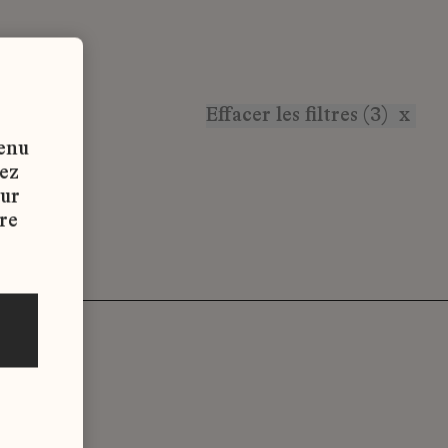
Effacer les filtres (3)
x
tenu
vez
sur
re