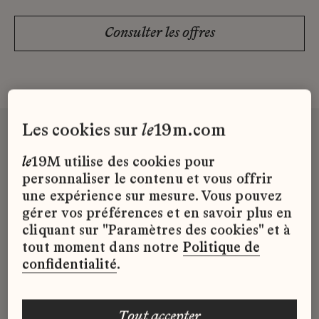
Consulter les offres
les cookies sur
le
19m.com
le
19M utilise des cookies pour
Rejoignez la
personnaliser le contenu et vous offrir
newsletter du 19M
une expérience sur mesure. Vous pouvez
gérer vos préférences et en savoir plus en
→
cliquant sur "Paramètres des cookies" et à
tout moment dans notre
Politique de
confidentialité
.
la
Librairie 7L
tout accepter