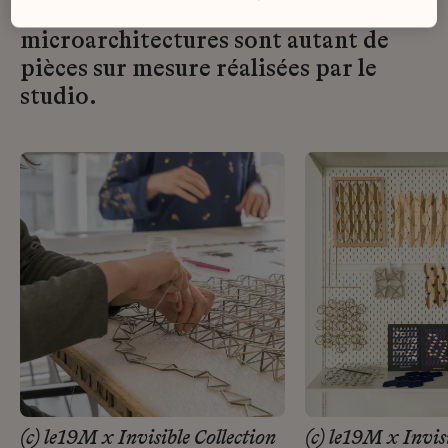
tridimensionnels, paravents ou
microarchitectures sont autant de
pièces sur mesure réalisées par le
studio.
(c) le19M x Invisible Collection
(c) le19M x Invis