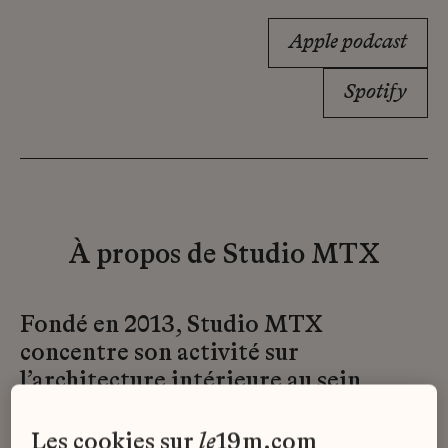
Apple podcast
Spotify
À propos de Studio MTX
Fondé en 2013, Studio MTX
concentre son activité sur
l’architecture intérieure au sein
d’Atelier Montex. À la fois héritier
d’un savoir-faire d’exception et
les cookies sur
le
19m.com