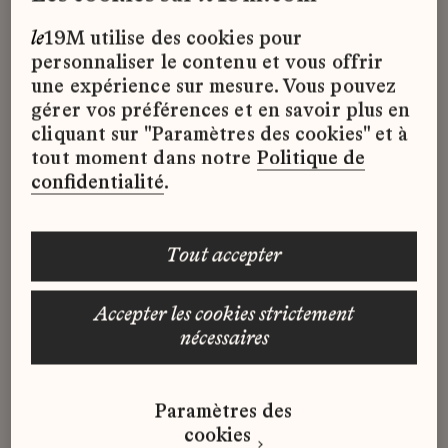
porteur d’une ambition visionnaire,
le
19M utilise des cookies pour
Studio MTX brode l’espace en faisant
personnaliser le contenu et vous offrir
dialoguer matières et techniques.
une expérience sur mesure. Vous pouvez
gérer vos préférences et en savoir plus en
cliquant sur "Paramètres des cookies" et à
tout moment dans notre
Politique de
En s’affranchissant du support textile
confidentialité
.
et en repensant les techniques
traditionnelles pour les adapter à
tout accepter
l’échelle de l’architecture, Studio
MTX fait la démonstration d’une
accepter les cookies strictement
nouvelle interprétation de la
nécessaires
broderie. Celle-ci n’est plus un simple
ornement mais devient un élément
structurant du projet architectural :
Paramètres des
cloisons ajourées, panneaux
cookies