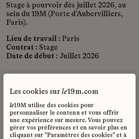
Stage à pourvoir dès juillet 2026, au
sein du 19M (Porte d’Aubervilliers,
Paris).
Lieu de travail :
Paris
Contrat :
Stage
Date de début :
Juillet 2026
Postuler
les cookies sur
le
19m.com
le
19M utilise des cookies pour
personnaliser le contenu et vous offrir
une expérience sur mesure. Vous pouvez
Nom*
gérer vos préférences et en savoir plus en
cliquant sur "Paramètres des cookies" et à