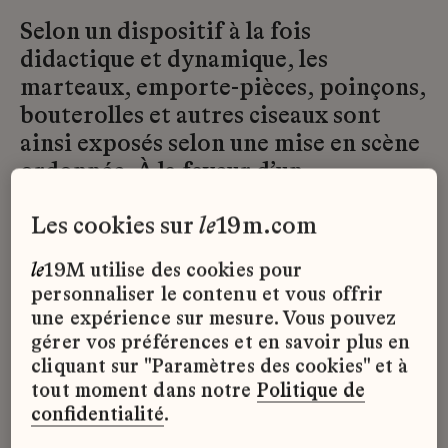
Selon un dispositif à la fois
didactique et dynamique, les
marteaux, emporte-pièces, poinçons,
bouterolles et autres ciseaux sont
ainsi exposés selon une mise en scène
ordonnée. À la faveur d’un
accrochage graphique, de jeux de
les cookies sur
le
19m.com
répétition et d’une composition
savamment orchestrée, cette mise en
le
19M utilise des cookies pour
scène permet de mettre en évidence
personnaliser le contenu et vous offrir
ces outils, de les relier visuellement
une expérience sur mesure. Vous pouvez
aux Métiers d’art correspondants.
gérer vos préférences et en savoir plus en
Les enfants, comme leurs parents,
cliquant sur "Paramètres des cookies" et à
tout moment dans notre
Politique de
peuvent ainsi découvrir à la
confidentialité
.
quintessence de l’artisanat