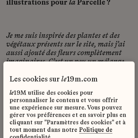
illustrations pour
la
Parcelle ?
Je me suis inspirée des plantes et des
végétaux présents sur le site, mais j’ai
aussi ajouté des fleurs complètement
imaginaires. C’est un peu un mélange
entre ce qui existe et ce qui est
purement inventé pour amener un peu
les cookies sur
le
19m.com
de rêve dans le quotidien.
le
19M utilise des cookies pour
personnaliser le contenu et vous offrir
une expérience sur mesure. Vous pouvez
gérer vos préférences et en savoir plus en
cliquant sur "Paramètres des cookies" et à
tout moment dans notre
Politique de
confidentialité
.