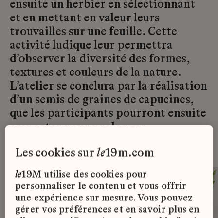
ensuite un herbier en sélectionnant
et en mettant en valeur leurs
trouvailles sur une feuille. Cette
activité ludique leur permettra
d’observer la diversité des formes,
textures et couleurs de la nature.
L’atelier se conclura par la réalisation
d’un semis de graines de capucines,
que les participants pourront ensuite
emporter pour prolonger
l’expérience à la maison.
les cookies sur
le
19m.com
le
19M utilise des cookies pour
personnaliser le contenu et vous offrir
une expérience sur mesure. Vous pouvez
gérer vos préférences et en savoir plus en