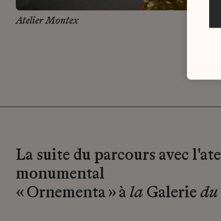
Atelier Montex
La suite du parcours avec l'ate
monumental
« Ornementa » à
la
Galerie
du