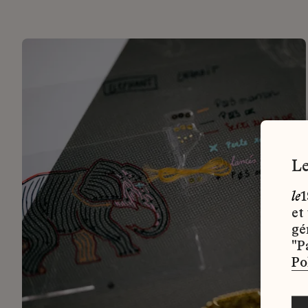
le
1
et
gé
"P
Po