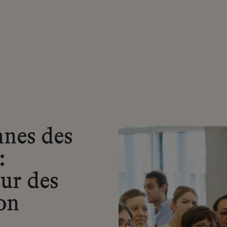
nes des
:
ur des
ion