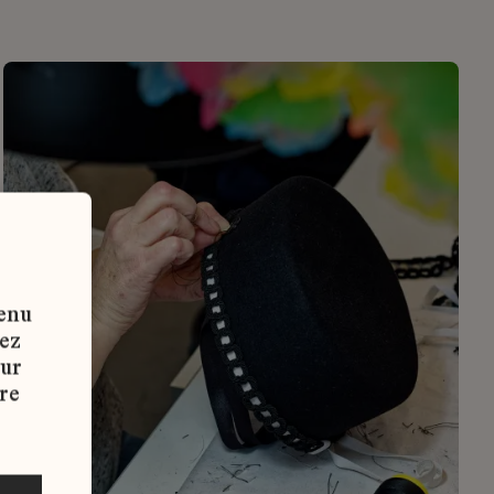
tenu
vez
sur
re