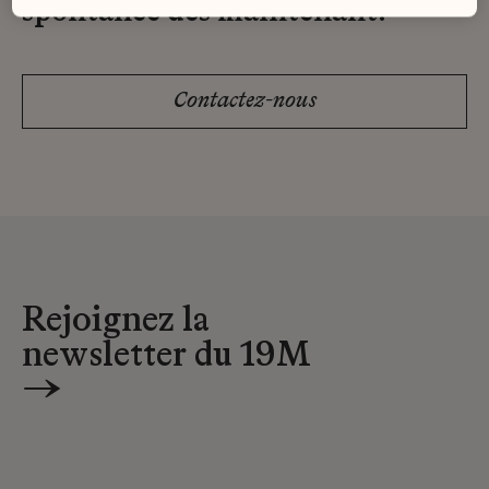
spontanée dès maintenant.
Contactez-nous
Rejoignez la
newsletter du 19M
→