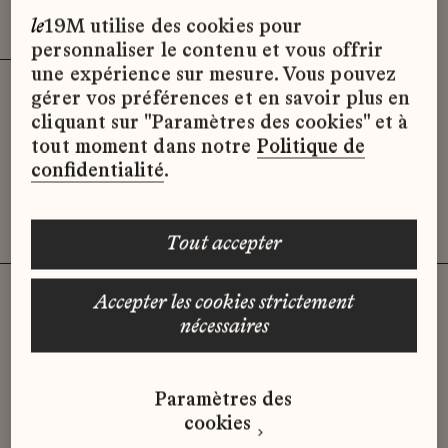
Effacer les filtres (3)
x
le
19M utilise des cookies pour
personnaliser le contenu et vous offrir
une expérience sur mesure. Vous pouvez
gérer vos préférences et en savoir plus en
Désolé, il semble qu’il n’y ait pas
cliquant sur "Paramètres des cookies" et à
d’offres d’emploi disponibles pour le
tout moment dans notre
Politique de
moment.
confidentialité
.
tout accepter
accepter les cookies strictement
nécessaires
Vous n'avez pas trouvé d'offre
qui correspond à votre profil ?
Paramètres des
Envoyez-nous votre candidature
cookies