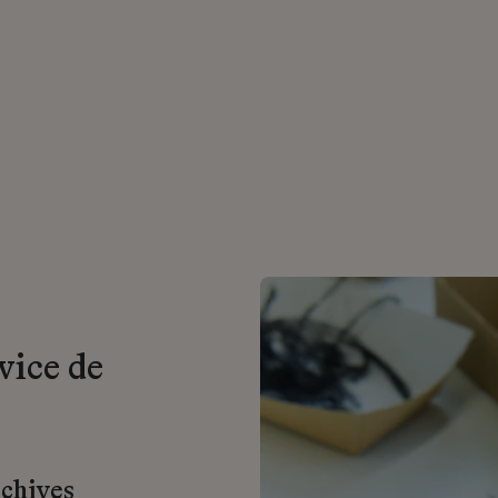
vice de
rchives