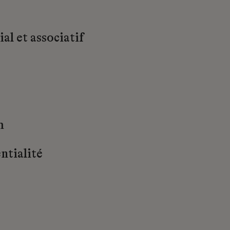
al et associatif
m
ntialité