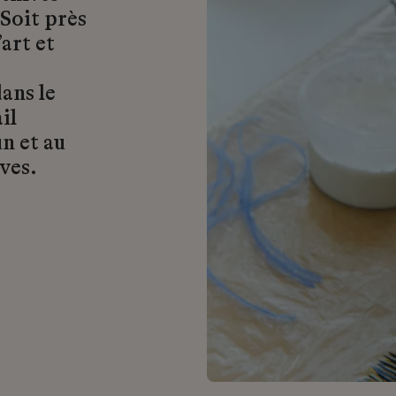
 Soit près
art et
ans le
il
n et au
ves.