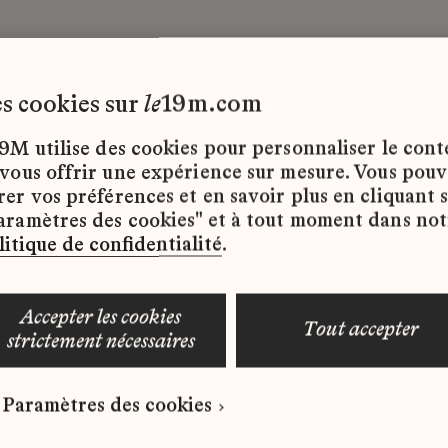
les cookies sur
le
19m.com
9M utilise des cookies pour personnaliser le con
 vous offrir une expérience sur mesure. Vous pou
rer vos préférences et en savoir plus en cliquant 
ffres d’emploi disponibles pour le moment.
aramètres des cookies" et à tout moment dans not
litique de confidentialité
.
accepter les cookies
tout accepter
strictement nécessaires
 qui correspond à votre profil ?
Paramètres des cookies
ure spontanée dès maintenant.