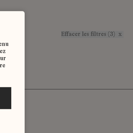
Effacer les filtres (3)
x
tenu
vez
sur
re