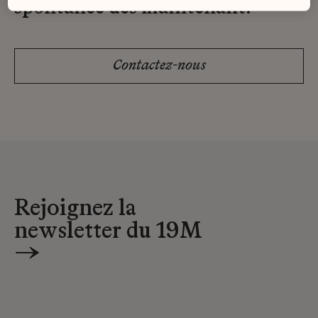
spontanée dès maintenant.
Contactez-nous
Rejoignez la
newsletter du 19M
→