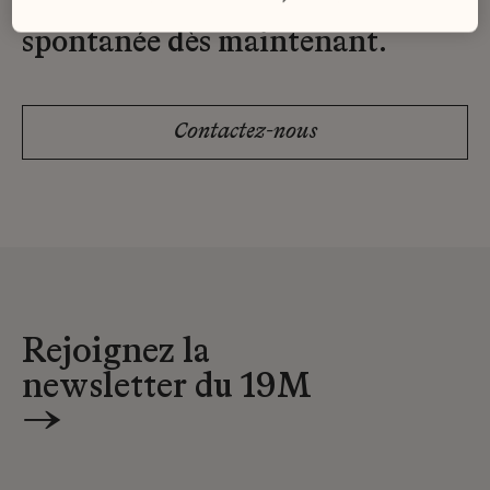
Envoyez-nous votre candidature
spontanée dès maintenant.
Contactez-nous
Rejoignez la
newsletter du 19M
→