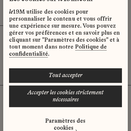
Effacer les filtres (2)
x
le
19M utilise des cookies pour
personnaliser le contenu et vous offrir
une expérience sur mesure. Vous pouvez
gérer vos préférences et en savoir plus en
cliquant sur "Paramètres des cookies" et à
Désolé, il semble qu’il n’y ait pas
tout moment dans notre
Politique de
d’offres d’emploi disponibles pour le
confidentialité
.
moment.
tout accepter
accepter les cookies strictement
nécessaires
Vous n'avez pas trouvé d'offre
Paramètres des
qui correspond à votre profil ?
cookies