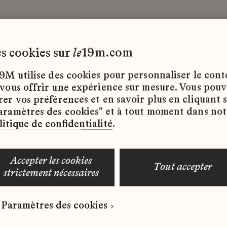
les cookies sur
le
19m.com
ontrats
9M utilise des cookies pour personnaliser le con
 vous offrir une expérience sur mesure. Vous pou
rer vos préférences et en savoir plus en cliquant 
ffres d’emploi disponibles pour le moment.
aramètres des cookies" et à tout moment dans not
litique de confidentialité
.
accepter les cookies
tout accepter
strictement nécessaires
 qui correspond à votre profil ?
Paramètres des cookies
ure spontanée dès maintenant.