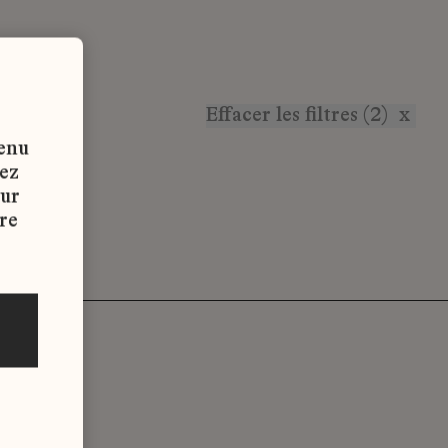
Effacer les filtres (2)
x
tenu
vez
sur
re