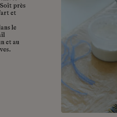
 Soit près
art et
ans le
il
n et au
ves.