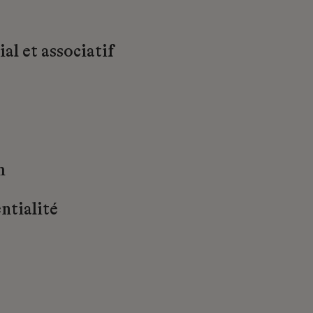
al et associatif
m
ntialité