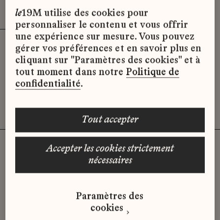
Effacer les filtres (3)
x
le
19M utilise des cookies pour
personnaliser le contenu et vous offrir
une expérience sur mesure. Vous pouvez
gérer vos préférences et en savoir plus en
Désolé, il semble qu’il n’y ait pas
cliquant sur "Paramètres des cookies" et à
d’offres d’emploi disponibles pour le
tout moment dans notre
Politique de
moment.
confidentialité
.
tout accepter
accepter les cookies strictement
nécessaires
Vous n'avez pas trouvé d'offre
qui correspond à votre profil ?
Paramètres des
Envoyez-nous votre candidature
cookies