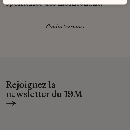
spontanée dès maintenant.
Contactez-nous
Rejoignez la
newsletter du 19M
→