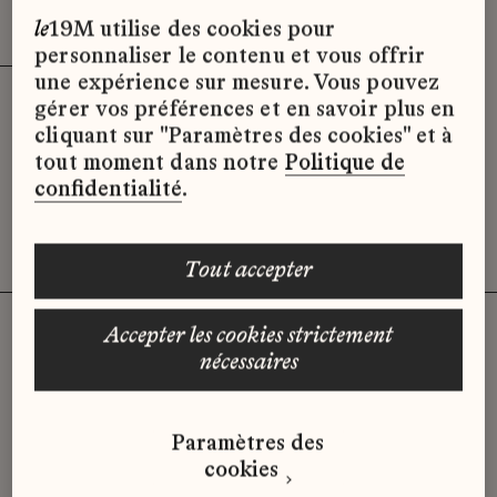
Effacer les filtres (3)
x
le
19M utilise des cookies pour
personnaliser le contenu et vous offrir
une expérience sur mesure. Vous pouvez
gérer vos préférences et en savoir plus en
Désolé, il semble qu’il n’y ait pas
cliquant sur "Paramètres des cookies" et à
d’offres d’emploi disponibles pour le
tout moment dans notre
Politique de
moment.
confidentialité
.
tout accepter
accepter les cookies strictement
nécessaires
Vous n'avez pas trouvé d'offre
qui correspond à votre profil ?
Paramètres des
Envoyez-nous votre candidature
cookies