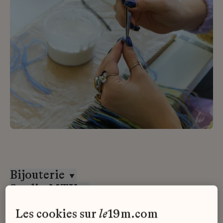
Bijouterie
Studio MTX
CDD
les cookies sur
le
19m.com