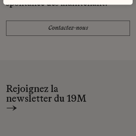
spontanée dès maintenant.
Contactez-nous
Rejoignez la
newsletter du 19M
→