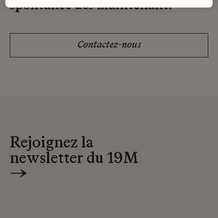
spontanée dès maintenant.
Contactez-nous
Rejoignez la
newsletter du 19M
→