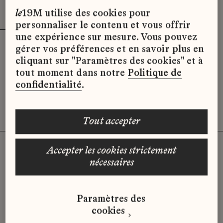
Effacer les filtres (3)
x
le
19M utilise des cookies pour
personnaliser le contenu et vous offrir
une expérience sur mesure. Vous pouvez
gérer vos préférences et en savoir plus en
Désolé, il semble qu’il n’y ait pas
cliquant sur "Paramètres des cookies" et à
d’offres d’emploi disponibles pour le
tout moment dans notre
Politique de
moment.
confidentialité
.
tout accepter
accepter les cookies strictement
nécessaires
Vous n'avez pas trouvé d'offre
qui correspond à votre profil ?
Paramètres des
Envoyez-nous votre candidature
cookies