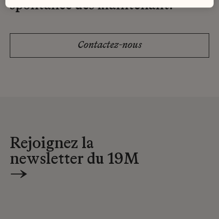
spontanée dès maintenant.
Contactez-nous
Rejoignez la
newsletter du 19M
→