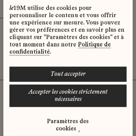
Effacer les filtres (3)
x
le
19M utilise des cookies pour
personnaliser le contenu et vous offrir
une expérience sur mesure. Vous pouvez
gérer vos préférences et en savoir plus en
Désolé, il semble qu’il n’y ait pas
cliquant sur "Paramètres des cookies" et à
d’offres d’emploi disponibles pour le
tout moment dans notre
Politique de
moment.
confidentialité
.
tout accepter
accepter les cookies strictement
nécessaires
Vous n'avez pas trouvé d'offre
qui correspond à votre profil ?
Paramètres des
Envoyez-nous votre candidature
cookies